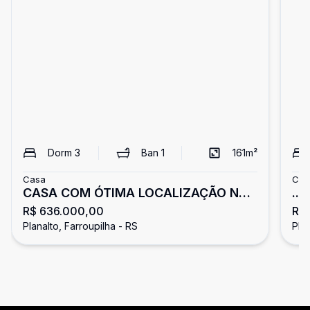
Dorm
3
Ban
1
161
m²
Casa
Cas
CASA COM ÓTIMA LOCALIZAÇÃO NO
...
R$ 636.000,00
R$
BAIRRO PLANALTO
Planalto, Farroupilha - RS
Plan