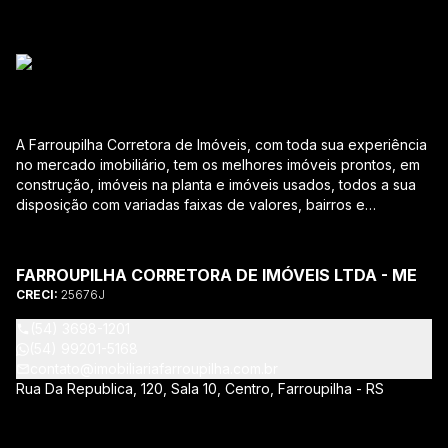
A Farroupilha Corretora de Imóveis, com toda sua experiência
no mercado imobiliário, tem os melhores imóveis prontos, em
construção, imóveis na planta e imóveis usados, todos a sua
disposição com variadas faixas de valores, bairros e
dimensões para melhor atender as suas necessidades e
anseios. Ao nos procurar, nossos corretores – credenciados
ao CRECI-RS – estarão sempre prontos para responder-lhe
FARROUPILHA CORRETORA DE IMÓVEIS LTDA - ME
todas as suas dúvidas sobre casas, apartamentos, terrenos,
CRECI:
25676J
salas comerciais e outros produtos imobiliários. Quais
vantagens que a Farroupilha Corretora de Imóveis lhe
(54) 3698-1201
proporciona? Parcerias com várias construtoras da sua
(54) 99201-5168
cidade; Acompanhamento e encaminhamento do
contato@imobiliariafarroupilha.com.br
financiamento bancário para aquisição do imóvel através de
Rua Da Republica, 120, Sala 10, Centro, Farroupilha - RS
agente credenciado CEF; Site atualizado com interação com
os principais portais de imóveis; Análise da capacidade de
compra e perfil do cliente para aumentar o índice de