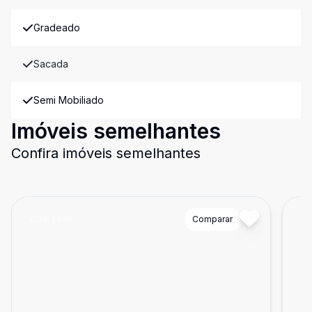
Gradeado
Sacada
Semi Mobiliado
Imóveis semelhantes
Confira imóveis semelhantes
Cód:
2438
Comparar
Có