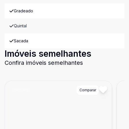
Gradeado
Quintal
Sacada
Imóveis semelhantes
Confira imóveis semelhantes
Cód:
2937
Comparar
Có