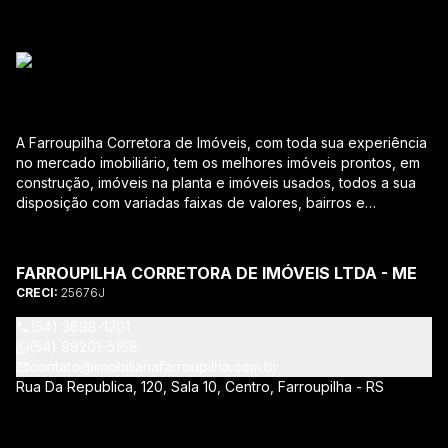
A Farroupilha Corretora de Imóveis, com toda sua experiência
no mercado imobiliário, tem os melhores imóveis prontos, em
construção, imóveis na planta e imóveis usados, todos a sua
disposição com variadas faixas de valores, bairros e
dimensões para melhor atender as suas necessidades e
anseios. Ao nos procurar, nossos corretores – credenciados
ao CRECI-RS – estarão sempre prontos para responder-lhe
FARROUPILHA CORRETORA DE IMÓVEIS LTDA - ME
todas as suas dúvidas sobre casas, apartamentos, terrenos,
CRECI:
25676J
salas comerciais e outros produtos imobiliários. Quais
vantagens que a Farroupilha Corretora de Imóveis lhe
(54) 3698-1201
proporciona? Parcerias com várias construtoras da sua
(54) 99201-5168
cidade; Acompanhamento e encaminhamento do
contato@imobiliariafarroupilha.com.br
financiamento bancário para aquisição do imóvel através de
Rua Da Republica, 120, Sala 10, Centro, Farroupilha - RS
agente credenciado CEF; Site atualizado com interação com
os principais portais de imóveis; Análise da capacidade de
compra e perfil do cliente para aumentar o índice de