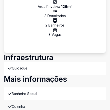
Área Privativa
126
m²
3
Dormitório
s
2
Banheiro
s
3
Vaga
s
Infraestrutura
Quiosque
Mais informações
Banheiro Social
Cozinha