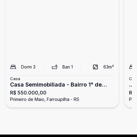
Dorm
3
Ban
1
63
m²
Casa
Cas
Casa Semimobiliada - Bairro 1° de
...
R$ 550.000,00
R$
Maio
Primeiro de Maio, Farroupilha - RS
Pri