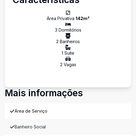
Área Privativa
142
m²
3
Dormitório
s
2
Banheiro
s
1
Suíte
2
Vaga
s
Mais informações
Área de Serviço
Banheiro Social