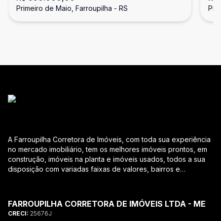
Primeiro de Maio, Farroupilha - RS
Pri
A Farroupilha Corretora de Imóveis, com toda sua experiência
no mercado imobiliário, tem os melhores imóveis prontos, em
construção, imóveis na planta e imóveis usados, todos a sua
disposição com variadas faixas de valores, bairros e
dimensões para melhor atender as suas necessidades e
anseios. Ao nos procurar, nossos corretores – credenciados
ao CRECI-RS – estarão sempre prontos para responder-lhe
FARROUPILHA CORRETORA DE IMÓVEIS LTDA - ME
todas as suas dúvidas sobre casas, apartamentos, terrenos,
CRECI:
25676J
salas comerciais e outros produtos imobiliários. Quais