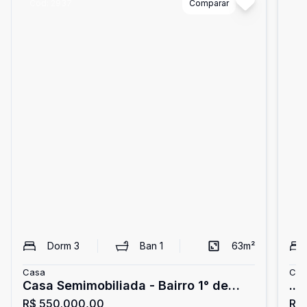
Cód:
2937
Comparar
Có
Dorm
3
Ban
1
63
m²
Casa
Cas
Casa Semimobiliada - Bairro 1° de
...
R$ 550.000,00
R$
Maio