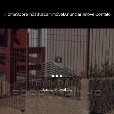
Home
Sobre nós
Buscar imóvel
Anunciar imóvel
Contato
...
Buscar imóvel
...