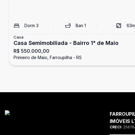
Dorm
3
Ban
1
63
m
Casa
Casa Semimobiliada - Bairro 1° de Maio
R$ 550.000,00
Primeiro de Maio, Farroupilha - RS
FARROUPI
IMÓVEIS L
CRECI:
25676