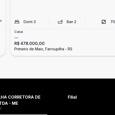
²
Dorm
3
Ban
2
70
Casa
...
R$ 478.000,00
Primeiro de Maio, Farroupilha - RS
LHA CORRETORA DE
Filial
TDA - ME
J