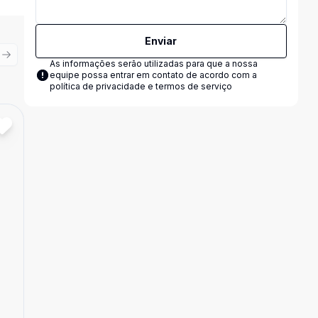
Enviar
ious slide
Next slide
As informações serão utilizadas para que a nossa
equipe possa entrar em contato de acordo com a
política de privacidade e termos de serviço
Cód:
2581
Comparar