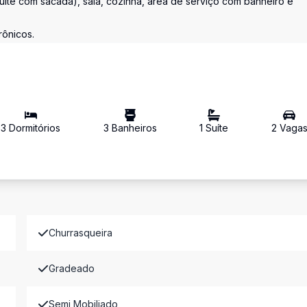
te com sacada), sala, cozinha, área de serviço com banheiro e
rônicos.
3
Dormitório
s
3
Banheiro
s
1
Suíte
2
Vaga
Churrasqueira
Gradeado
Semi Mobiliado