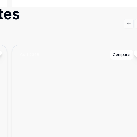
tes
Prev
Cód:
2368
Comparar