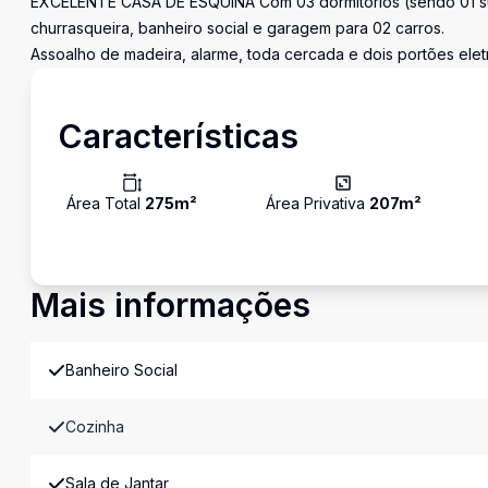
EXCELENTE CASA DE ESQUINA Com 03 dormitórios (sendo 01 suí
churrasqueira, banheiro social e garagem para 02 carros.
Assoalho de madeira, alarme, toda cercada e dois portões elet
Características
Área Total
275
m²
Área Privativa
207
m²
Mais informações
Banheiro Social
Cozinha
Sala de Jantar