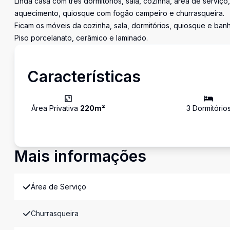
Linda casa com três dormitórios, sala, cozinha, área de servi
aquecimento, quiosque com fogão campeiro e churrasqueira.
Ficam os móveis da cozinha, sala, dormitórios, quiosque e banh
Piso porcelanato, cerâmico e laminado.
Características
Área Privativa
220
m²
3
Dormitório
Mais informações
Área de Serviço
Churrasqueira