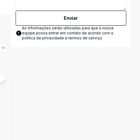
Enviar
As informações serão utilizadas para que a nossa
equipe possa entrar em contato de acordo com a
política de privacidade e termos de serviço
ious slide
Next slide
Cód:
2581
Comparar