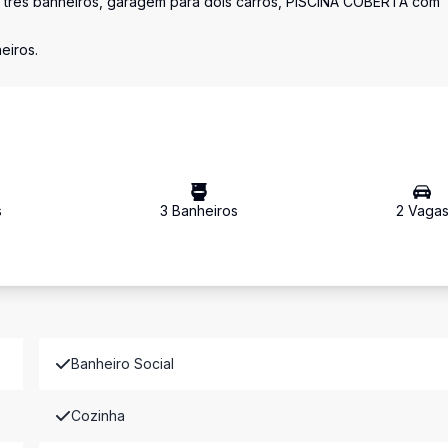
ço, três banheiros, garagem para dois carros, PISCINA COBERTA com
eiros.
s
3
Banheiro
s
2
Vaga
Banheiro Social
Cozinha