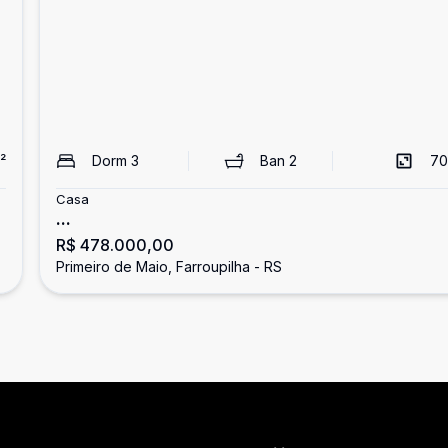
²
Dorm
3
Ban
2
70
Casa
...
R$ 478.000,00
Primeiro de Maio, Farroupilha - RS