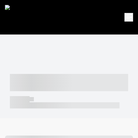
----- ----- -- ------ ---- ---- -- ----- -----
----- --- ------
----- -----
----- ----- -- ------ ---- ---- -- ----- ----- ----- --- ------