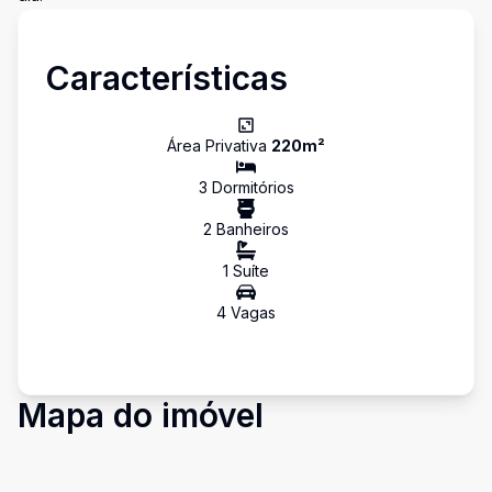
Características
Área Privativa
220
m²
3
Dormitório
s
2
Banheiro
s
1
Suíte
4
Vaga
s
Mapa do imóvel