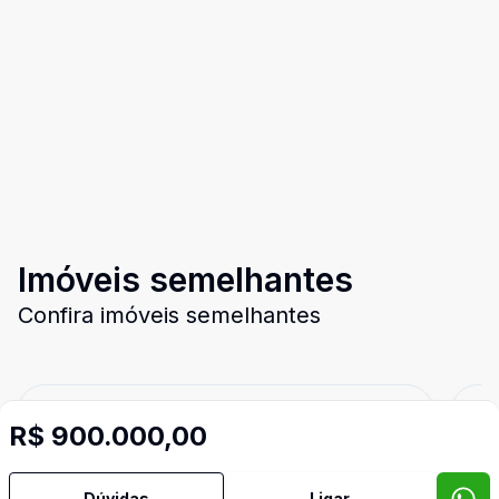
Imóveis semelhantes
Confira imóveis semelhantes
Cód:
2808
Comparar
Có
R$ 900.000,00
Dúvidas
Ligar