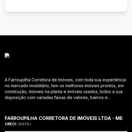
A Farroupilha Corretora de Imóveis, com toda sua experiência
no mercado imobiliário, tem os melhores imóveis prontos, em
construção, imóveis na planta e imóveis usados, todos a sua
disposição com variadas faixas de valores, bairros e
dimensões para melhor atender as suas necessidades e
anseios. Ao nos procurar, nossos corretores – credenciados
ao CRECI-RS – estarão sempre prontos para responder-lhe
FARROUPILHA CORRETORA DE IMÓVEIS LTDA - ME
todas as suas dúvidas sobre casas, apartamentos, terrenos,
CRECI:
25676J
salas comerciais e outros produtos imobiliários. Quais