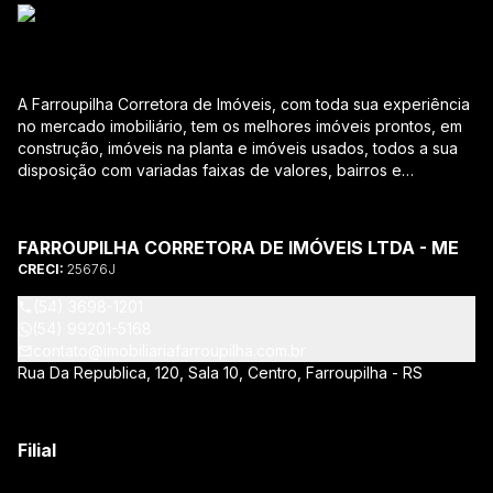
A Farroupilha Corretora de Imóveis, com toda sua experiência
no mercado imobiliário, tem os melhores imóveis prontos, em
construção, imóveis na planta e imóveis usados, todos a sua
disposição com variadas faixas de valores, bairros e
dimensões para melhor atender as suas necessidades e
anseios. Ao nos procurar, nossos corretores – credenciados
ao CRECI-RS – estarão sempre prontos para responder-lhe
FARROUPILHA CORRETORA DE IMÓVEIS LTDA - ME
todas as suas dúvidas sobre casas, apartamentos, terrenos,
CRECI:
25676J
salas comerciais e outros produtos imobiliários. Quais
vantagens que a Farroupilha Corretora de Imóveis lhe
(54) 3698-1201
proporciona? Parcerias com várias construtoras da sua
(54) 99201-5168
cidade; Acompanhamento e encaminhamento do
contato@imobiliariafarroupilha.com.br
financiamento bancário para aquisição do imóvel através de
Rua Da Republica, 120, Sala 10, Centro, Farroupilha - RS
agente credenciado CEF; Site atualizado com interação com
os principais portais de imóveis; Análise da capacidade de
compra e perfil do cliente para aumentar o índice de
Filial
assertividade na escolha do imóvel; Trabalhamos com
oportunidades de negócios. Quais as opções na hora de