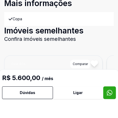
Mais informações
Copa
Imóveis semelhantes
Confira imóveis semelhantes
Cód:
624
Comparar
Có
R$ 5.600,00
/ mês
Dúvidas
Ligar