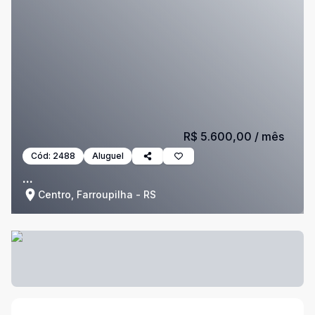
R$ 5.600,00
/ mês
Cód:
2488
Aluguel
...
Centro, Farroupilha - RS