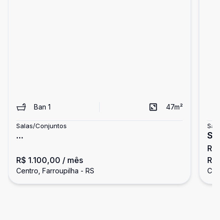
Ban
1
47
m²
Salas/Conjuntos
Sal
...
Sa
R$
R$ 1.100,00
/ mês
R$ 
Centro, Farroupilha - RS
Cen