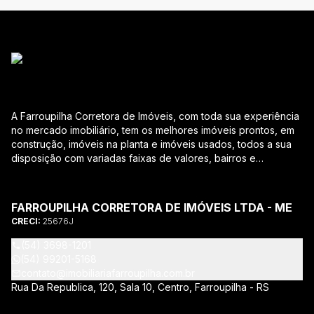
A Farroupilha Corretora de Imóveis, com toda sua experiência
no mercado imobiliário, tem os melhores imóveis prontos, em
construção, imóveis na planta e imóveis usados, todos a sua
disposição com variadas faixas de valores, bairros e
dimensões para melhor atender as suas necessidades e
anseios. Ao nos procurar, nossos corretores – credenciados
ao CRECI-RS – estarão sempre prontos para responder-lhe
FARROUPILHA CORRETORA DE IMÓVEIS LTDA - ME
todas as suas dúvidas sobre casas, apartamentos, terrenos,
CRECI:
25676J
salas comerciais e outros produtos imobiliários. Quais
vantagens que a Farroupilha Corretora de Imóveis lhe
(54) 3698-1201
proporciona? Parcerias com várias construtoras da sua
(54) 99201-5168
cidade; Acompanhamento e encaminhamento do
contato@imobiliariafarroupilha.com.br
financiamento bancário para aquisição do imóvel através de
Rua Da Republica, 120, Sala 10, Centro, Farroupilha - RS
agente credenciado CEF; Site atualizado com interação com
os principais portais de imóveis; Análise da capacidade de