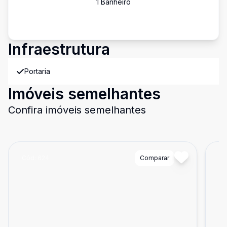
1
Banheiro
Infraestrutura
Portaria
Imóveis semelhantes
Confira imóveis semelhantes
Cód:
624
Comparar
Có