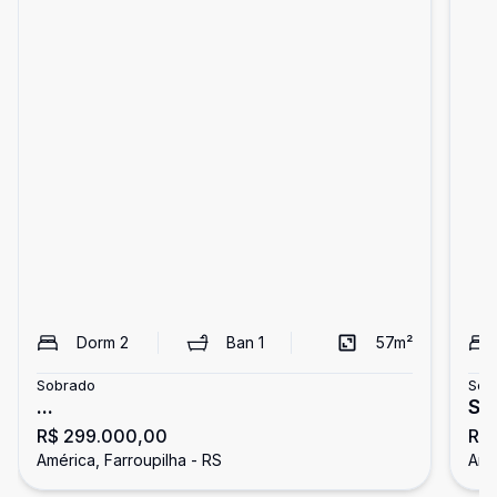
Dorm
2
Ban
1
57
m²
Sobrado
Sob
...
So
R$ 299.000,00
R$
América, Farroupilha - RS
Amé