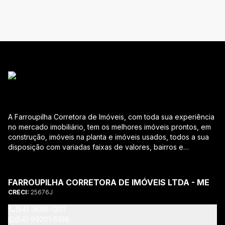
A Farroupilha Corretora de Imóveis, com toda sua experiência
no mercado imobiliário, tem os melhores imóveis prontos, em
construção, imóveis na planta e imóveis usados, todos a sua
disposição com variadas faixas de valores, bairros e
dimensões para melhor atender as suas necessidades e
anseios. Ao nos procurar, nossos corretores – credenciados
ao CRECI-RS – estarão sempre prontos para responder-lhe
FARROUPILHA CORRETORA DE IMÓVEIS LTDA - ME
todas as suas dúvidas sobre casas, apartamentos, terrenos,
CRECI:
25676J
salas comerciais e outros produtos imobiliários. Quais
vantagens que a Farroupilha Corretora de Imóveis lhe
(54) 3698-1201
proporciona? Parcerias com várias construtoras da sua
(54) 99201-5168