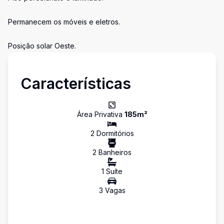
Permanecem os móveis e eletros.
Posição solar Oeste.
Características
Área Privativa
185
m²
2
Dormitório
s
2
Banheiro
s
1
Suíte
3
Vaga
s