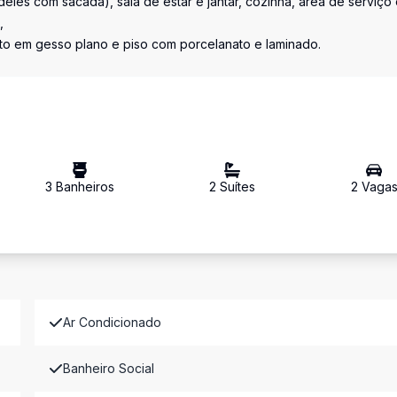
les com sacada), sala de estar e jantar, cozinha, área de serviço
,
to em gesso plano e piso com porcelanato e laminado.
3
Banheiro
s
2
Suíte
s
2
Vaga
Ar Condicionado
Banheiro Social