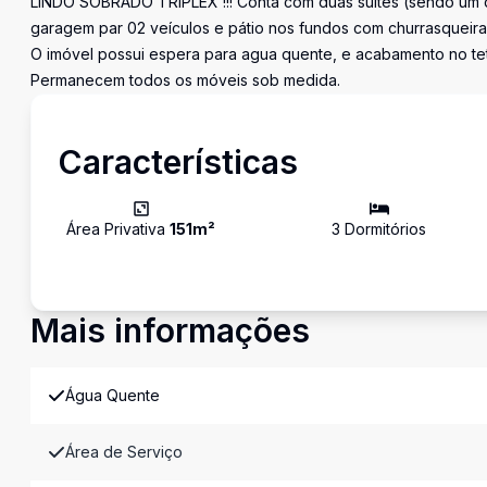
LINDO SOBRADO TRIPLEX !!! Conta com duas suítes (sendo um de
garagem par 02 veículos e pátio nos fundos com churrasqueira
O imóvel possui espera para agua quente, e acabamento no te
Permanecem todos os móveis sob medida.
Características
Área Privativa
151
m²
3
Dormitório
s
Mais informações
Água Quente
Área de Serviço