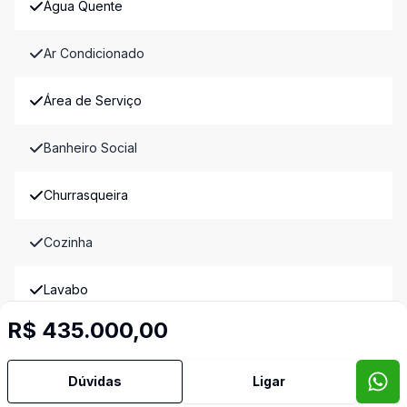
Água Quente
Ar Condicionado
Área de Serviço
Banheiro Social
Churrasqueira
Cozinha
Lavabo
R$ 435.000,00
Sacada
Imóveis semelhantes
Dúvidas
Ligar
Confira imóveis semelhantes