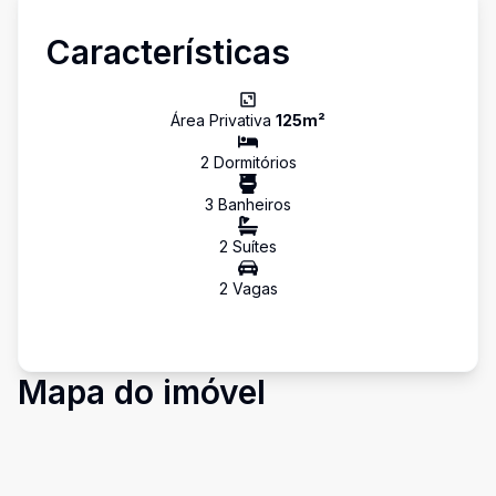
Características
Área Privativa
125
m²
2
Dormitório
s
3
Banheiro
s
2
Suíte
s
2
Vaga
s
Mapa do imóvel