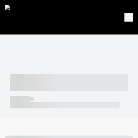
----- ----- -- ------ ---- ---- -- ----- -----
----- --- ------
----- -----
----- ----- -- ------ ---- ---- -- ----- ----- ----- --- ------