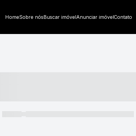
Home
Sobre nós
Buscar imóvel
Anunciar imóvel
Contato
----- ---- ---- -- ----
----- -----
----- ----- -- ------ ---- ---- -- ----- ----- ----- --- ------