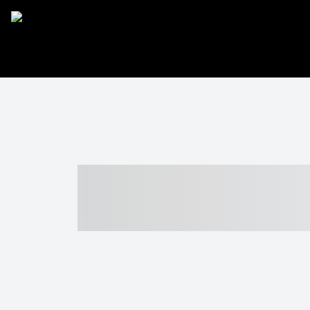
----- ----- -- -
- ------