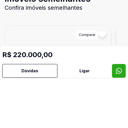
Confira imóveis semelhantes
Cód:
1801
Comparar
Có
R$ 220.000,00
Dúvidas
Ligar