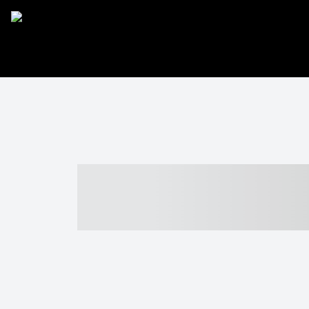
----- ----- -- -
- ------