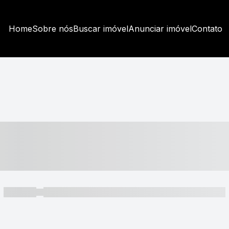
Home
Sobre nós
Buscar imóvel
Anunciar imóvel
Contato
----- ---- ---- -- ----
----- -----
----- ----- -- ------ ---- ---- -- ----- ----- ----- --- ------