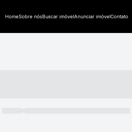
Home
Sobre nós
Buscar imóvel
Anunciar imóvel
Contato
----- ---- ---- -- ----
----- -----
----- ----- -- ------ ---- ---- -- ----- ----- ----- --- ------