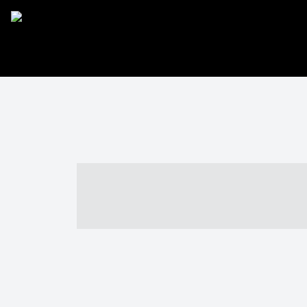
----- ----- -- -
- ------