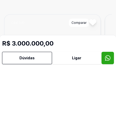
Cód:
541
Comparar
Có
R$ 3.000.000,00
Dúvidas
Ligar
590
m²