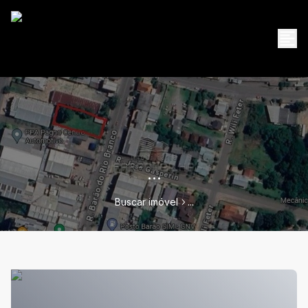
...
Buscar imóvel
...