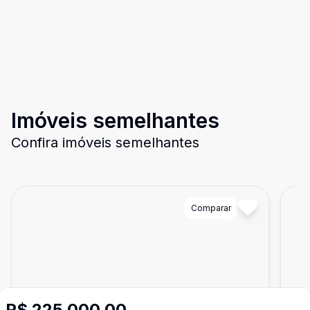
Imóveis semelhantes
Confira imóveis semelhantes
Cód:
2947
Comparar
Có
R$ 225.000,00