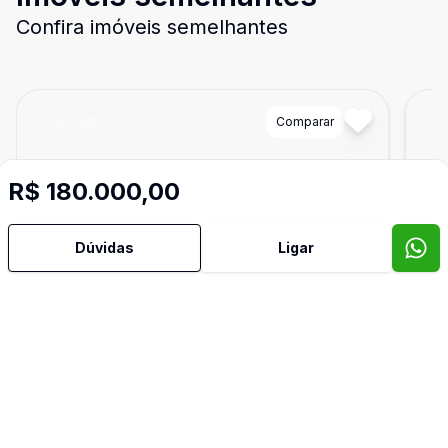
Confira imóveis semelhantes
Cód:
1810
Comparar
Có
R$ 180.000,00
Dúvidas
Ligar