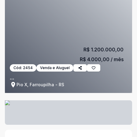
R$ 1.200.000,00
R$ 4.000,00
/ mês
Cód:
2454
Venda e Aluguel
...
Pio X, Farroupilha - RS