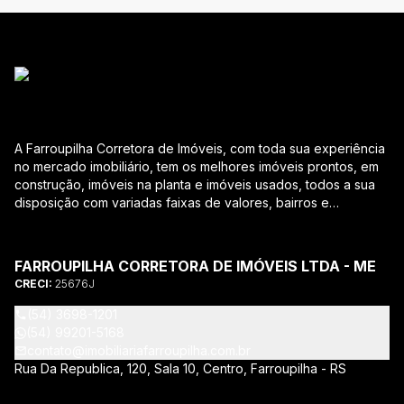
A Farroupilha Corretora de Imóveis, com toda sua experiência
no mercado imobiliário, tem os melhores imóveis prontos, em
construção, imóveis na planta e imóveis usados, todos a sua
disposição com variadas faixas de valores, bairros e
dimensões para melhor atender as suas necessidades e
anseios. Ao nos procurar, nossos corretores – credenciados
ao CRECI-RS – estarão sempre prontos para responder-lhe
FARROUPILHA CORRETORA DE IMÓVEIS LTDA - ME
todas as suas dúvidas sobre casas, apartamentos, terrenos,
CRECI:
25676J
salas comerciais e outros produtos imobiliários. Quais
vantagens que a Farroupilha Corretora de Imóveis lhe
(54) 3698-1201
proporciona? Parcerias com várias construtoras da sua
(54) 99201-5168
cidade; Acompanhamento e encaminhamento do
contato@imobiliariafarroupilha.com.br
financiamento bancário para aquisição do imóvel através de
Rua Da Republica, 120, Sala 10, Centro, Farroupilha - RS
agente credenciado CEF; Site atualizado com interação com
os principais portais de imóveis; Análise da capacidade de