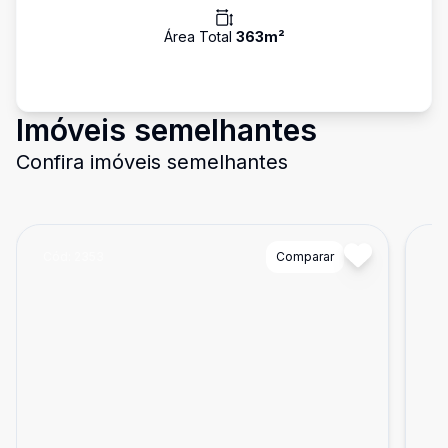
Área Total
363
m²
Imóveis semelhantes
Confira imóveis semelhantes
Cód:
2353
Comparar
Có