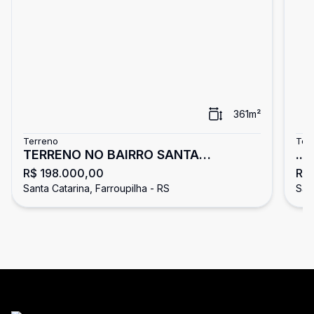
361
m²
Terreno
Ter
TERRENO NO BAIRRO SANTA
...
R$ 198.000,00
R$
CATARINA
Santa Catarina, Farroupilha - RS
Sant