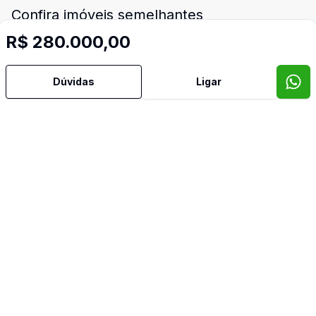
Confira imóveis semelhantes
R$ 280.000,00
Dúvidas
Ligar
Cód:
3008
Comparar
Có