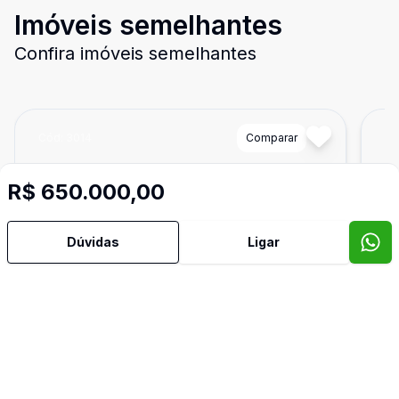
Imóveis semelhantes
Confira imóveis semelhantes
Cód:
3014
Comparar
Có
R$ 650.000,00
Dúvidas
Ligar