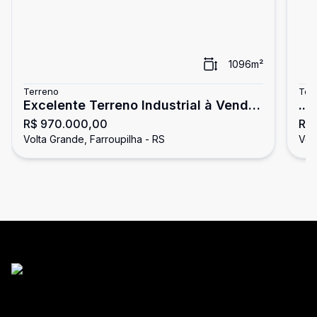
1096
m²
Terreno
Ter
Excelente Terreno Industrial à Venda
...
R$ 970.000,00
R$
- 1.096 m²
Volta Grande, Farroupilha - RS
Vol