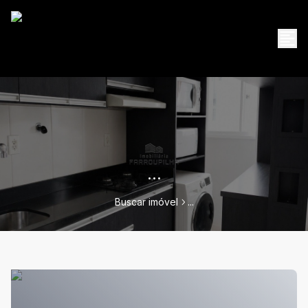
...
Buscar imóvel
...