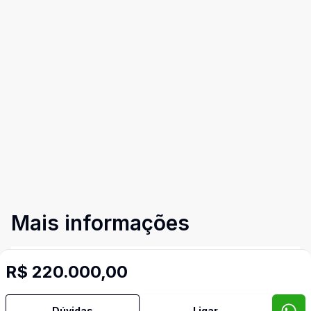
Mais informações
Área de Serviço
R$ 220.000,00
Banheiro Social
Dúvidas
Ligar