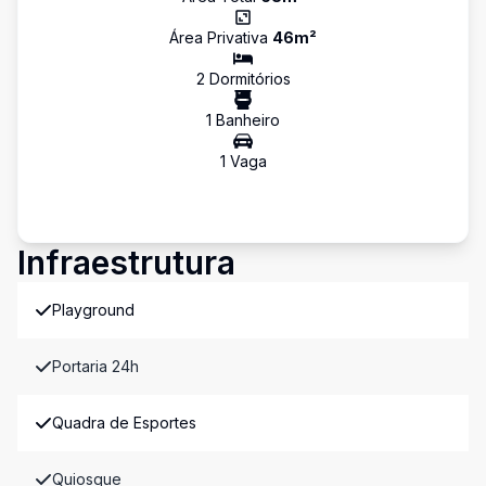
Área Privativa
46
m²
2
Dormitório
s
1
Banheiro
1
Vaga
Infraestrutura
Playground
Portaria 24h
Quadra de Esportes
Quiosque