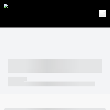
----- ----- -- ------ ---- ---- -- ----- -----
----- --- ------
----- -----
----- ----- -- ------ ---- ---- -- ----- ----- ----- --- ------