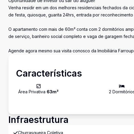
Oportunidade de investir ou sair do aluguel!
Venha residir em um dos melhores residenciais fechados da ci
de festa, quiosque, guarita 24hrs, entrada por reconhecimento f
O apartamento com mais de 60m² conta com 2 dormitórios amplo
de serviço, banheiro social completo e vaga de garagem fech
Agende agora mesmo sua visita conosco da Imobiliária Farroupi
Características
Área Privativa
63
m²
2
Dormitório
Infraestrutura
Churrasqueira Coletiva