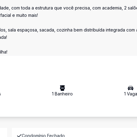
dade, com toda a estrutura que você precisa, com academia, 2 salõ
acial e muito mais!
s, sala espaçosa, sacada, cozinha bem distribuída integrada com 
ada!
lha!
s
1
Banheiro
1
Vag
Condomínio Fechado