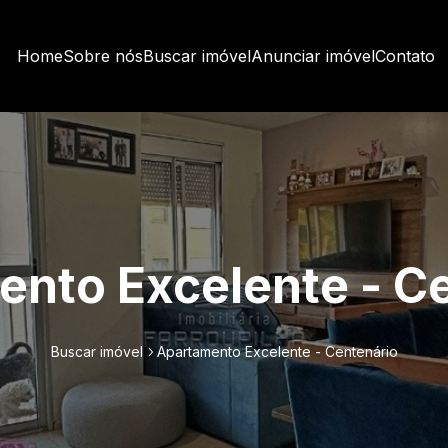
Home
Sobre nós
Buscar imóvel
Anunciar imóvel
Contato
nto Excelente - C
Buscar imóvel
Apartamento Excelente - Centenário