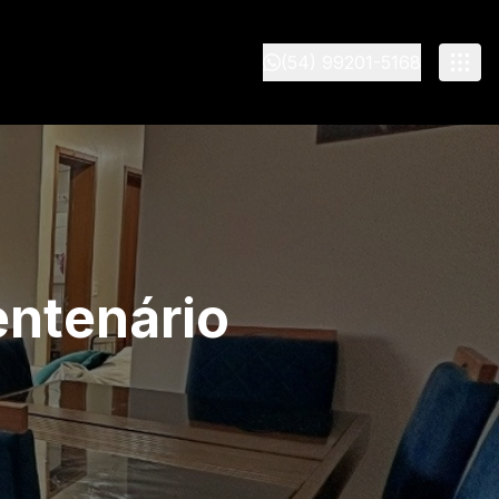
(54) 99201-5168
entenário