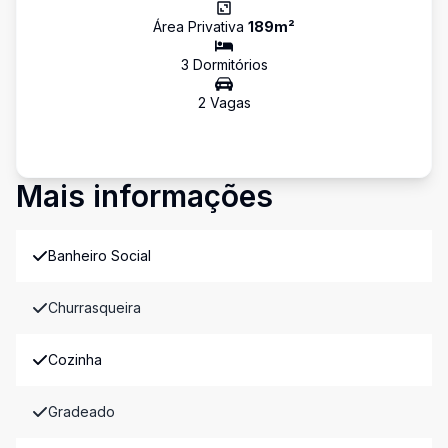
Área Privativa
189
m²
3
Dormitório
s
2
Vaga
s
Mais informações
Banheiro Social
Churrasqueira
Cozinha
Gradeado