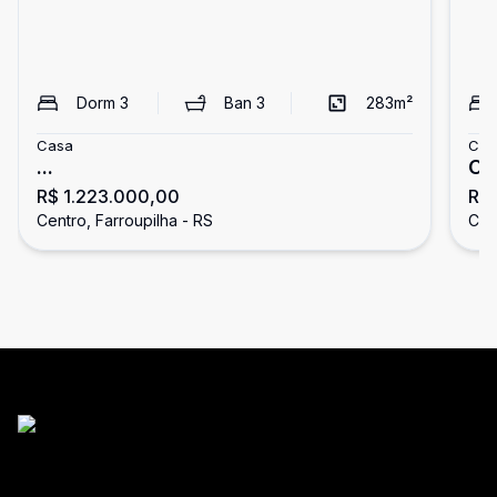
Dorm
3
Ban
3
283
m²
Casa
Cas
...
Ca
R$ 1.223.000,00
R$ 
Centro, Farroupilha - RS
Cen