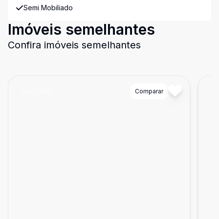
Semi Mobiliado
Imóveis semelhantes
Confira imóveis semelhantes
Cód:
2606
Comparar
Có