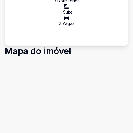
3
Dormitório
s
1
Suíte
2
Vaga
s
Mapa do imóvel