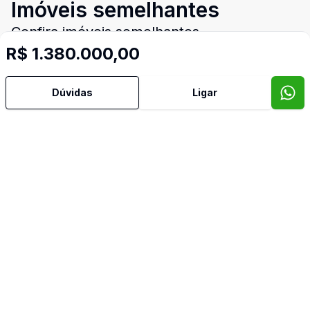
Imóveis semelhantes
Confira imóveis semelhantes
R$ 1.380.000,00
Dúvidas
Ligar
Cód:
2606
Comparar
Có