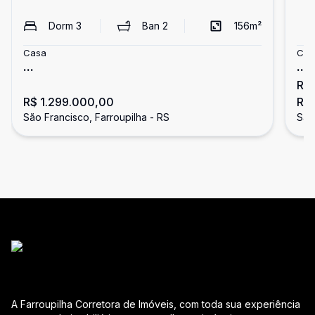
Dorm
3
Ban
2
156
m²
Casa
Cas
...
...
R$
R$ 1.299.000,00
R$
São Francisco, Farroupilha - RS
São
A Farroupilha Corretora de Imóveis, com toda sua experiência