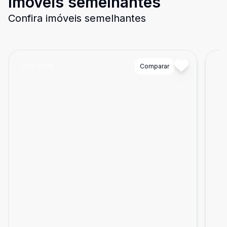
Imóveis semelhantes
Confira imóveis semelhantes
Cód:
2808
Comparar
Có