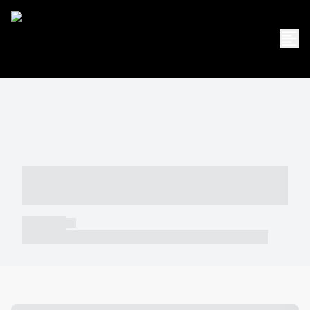
----- ----- -- ------ ---- ---- -- ----- -----
----- --- ------
----- -----
----- ----- -- ------ ---- ---- -- ----- ----- ----- --- ------