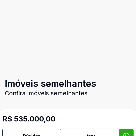
Imóveis semelhantes
Confira imóveis semelhantes
R$ 535.000,00
Cód:
2302
Comparar
Có
Dúvidas
Ligar