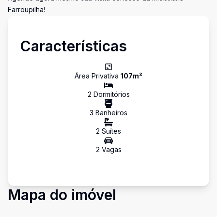
Farroupilha!
Características
Área Privativa
107
m²
2
Dormitório
s
3
Banheiro
s
2
Suíte
s
2
Vaga
s
Mapa do imóvel