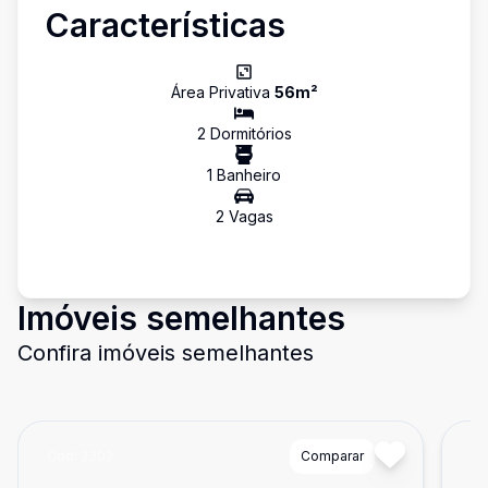
Características
Área Privativa
56
m²
2
Dormitório
s
1
Banheiro
2
Vaga
s
Imóveis semelhantes
Confira imóveis semelhantes
Cód:
2302
Comparar
Có