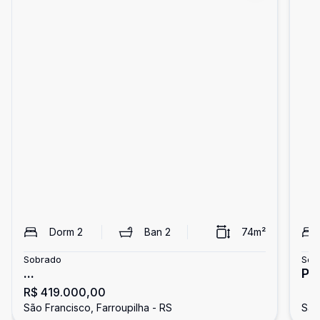
Dorm
2
Ban
2
74
m²
Sobrado
Sob
...
PR
R$ 419.000,00
GE
São Francisco, Farroupilha - RS
São