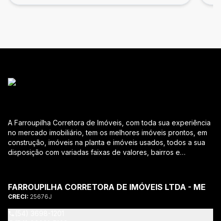
A Farroupilha Corretora de Imóveis, com toda sua experiência
no mercado imobiliário, tem os melhores imóveis prontos, em
construção, imóveis na planta e imóveis usados, todos a sua
disposição com variadas faixas de valores, bairros e
dimensões para melhor atender as suas necessidades e
anseios. Ao nos procurar, nossos corretores – credenciados
ao CRECI-RS – estarão sempre prontos para responder-lhe
FARROUPILHA CORRETORA DE IMÓVEIS LTDA - ME
todas as suas dúvidas sobre casas, apartamentos, terrenos,
CRECI:
25676J
salas comerciais e outros produtos imobiliários. Quais
vantagens que a Farroupilha Corretora de Imóveis lhe
(54) 3698-1201