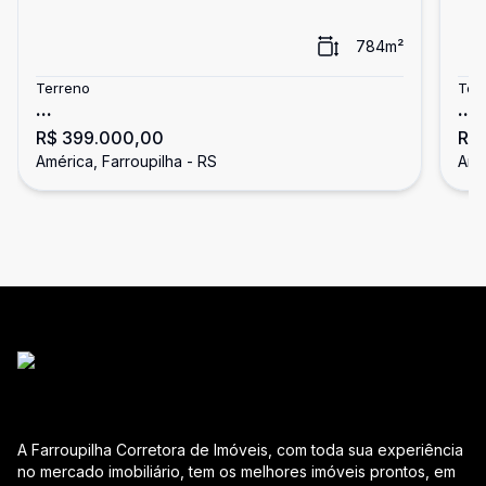
784
m²
Terreno
Ter
...
...
R$ 399.000,00
R$
América, Farroupilha - RS
Amé
A Farroupilha Corretora de Imóveis, com toda sua experiência
no mercado imobiliário, tem os melhores imóveis prontos, em