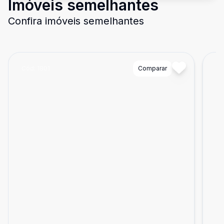
Imóveis semelhantes
Confira imóveis semelhantes
Cód:
1801
Comparar
Có