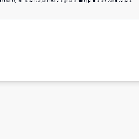
 outro, em localização estratégica e alto ganho de valorização.