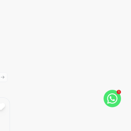
ious slide
Next slide
1
Cód:
2374
Comparar