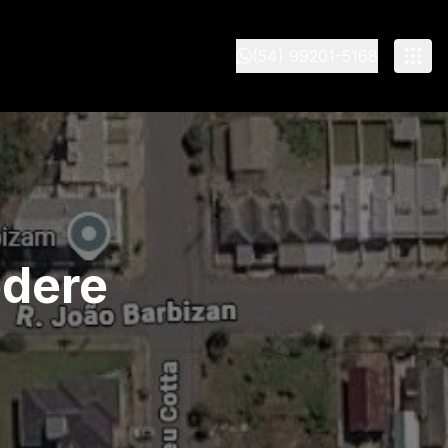
(54) 99201-5168
edere