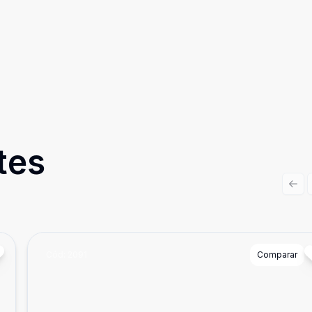
tes
Prev
Cód:
2091
Comparar