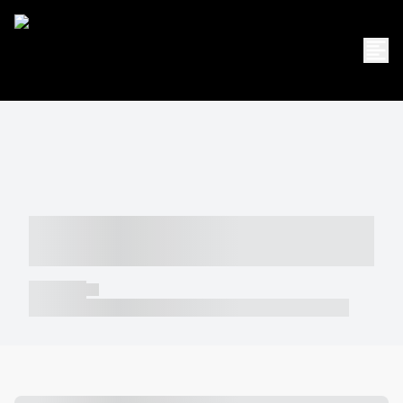
----- ----- -- ------ ---- ---- -- ----- -----
----- --- ------
----- -----
----- ----- -- ------ ---- ---- -- ----- ----- ----- --- ------