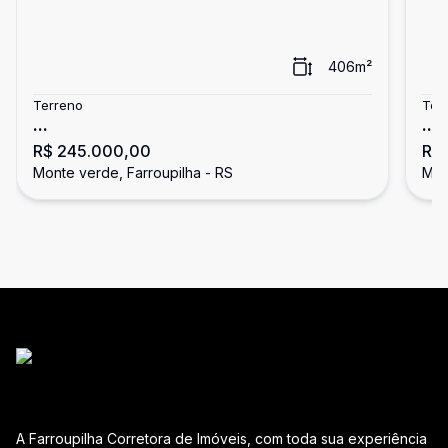
406
m²
Terreno
Ter
...
...
R$ 245.000,00
R$
Monte verde, Farroupilha - RS
Mon
A Farroupilha Corretora de Imóveis, com toda sua experiência