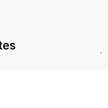
tes
Prev
Cód:
2969
Comparar