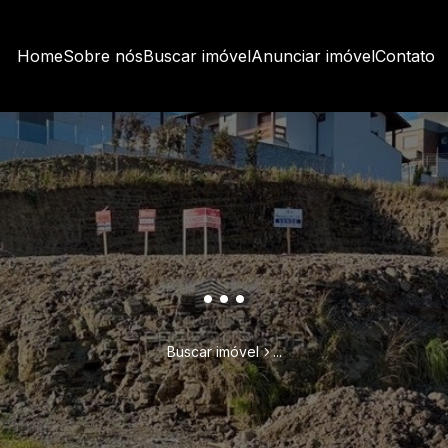
Home
Sobre nós
Buscar imóvel
Anunciar imóvel
Contato
...
Buscar imóvel
...