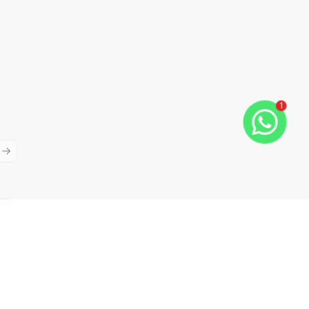
1
ious slide
Next slide
Cód:
2951
Comparar