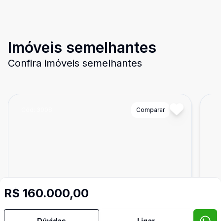
Imóveis semelhantes
Confira imóveis semelhantes
Cód:
3008
Comparar
Có
R$ 160.000,00
Dúvidas
Ligar