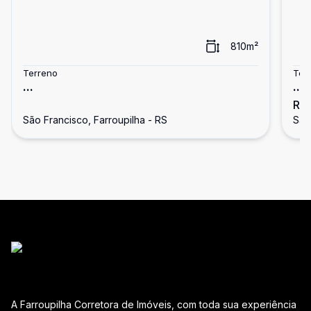
810
m²
Terreno
Ter
...
...
R$
São Francisco, Farroupilha - RS
São
A Farroupilha Corretora de Imóveis, com toda sua experiência